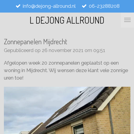
info@dejong-allround.nl
06-23288208
Ga
direct
L DEJONG ALLROUND
naar
de
hoofdinhoud
Zonnepanelen Mijdrecht
Gepubliceerd op 26 november 2021 om 09:51
Afgelopen week 20 zonnepanelen geplaatst op een
woning in Mijdrecht. Wij wensen deze klant vele zonnige
uren toe!