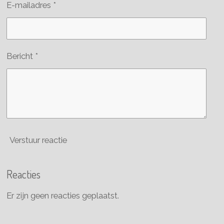
E-mailadres *
Bericht *
Verstuur reactie
Reacties
Er zijn geen reacties geplaatst.