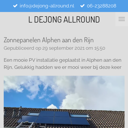
info@dejong-allround.nl
06-23288208
Ga
direct
L DEJONG ALLROUND
naar
de
hoofdinhoud
Zonnepanelen Alphen aan den Rijn
Gepubliceerd op 29 september 2021 om 15:50
Een mooie PV installatie geplaatst in Alphen aan den
Rijn, Gelukkig hadden we er mooi weer bij deze keer