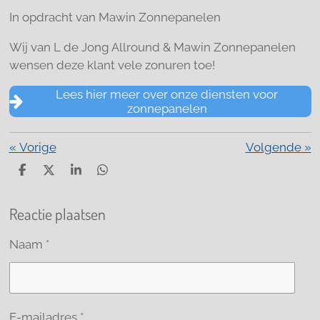
In opdracht van Mawin Zonnepanelen
Wij van L de Jong Allround & Mawin Zonnepanelen
wensen deze klant vele zonuren toe!
Lees hier meer over onze diensten voor
zonnepanelen
«
Vorige
Volgende
»
D
D
S
D
e
e
h
e
l
e
a
l
Reactie plaatsen
e
l
r
e
n
e
n
Naam *
E-mailadres *