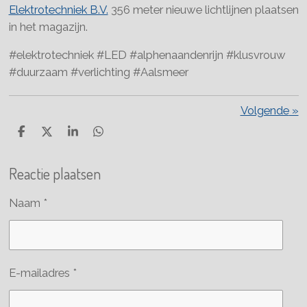
Elektrotechniek B.V.
356 meter nieuwe lichtlijnen plaatsen
in het magazijn.
#elektrotechniek #LED #alphenaandenrijn #klusvrouw
#duurzaam #verlichting #Aalsmeer
Volgende
»
D
D
S
D
e
e
h
e
l
e
a
l
Reactie plaatsen
e
l
r
e
n
e
n
Naam *
E-mailadres *