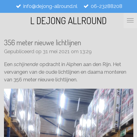
info@dejong-allround.nl
06-23288208
Ga
direct
L DEJONG ALLROUND
naar
de
hoofdinhoud
356 meter nieuwe lichtlijnen
Gepubliceerd op 31 mei 2021 om 13:29
Een
schijnende
opdracht in Alphen aan den Rijn. Het
vervangen van de oude lichtlijnen en daarna monteren
van 356 meter nieuwe lichtlijnen.